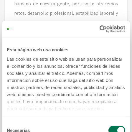
humano de nuestra gente, por eso te ofrecemos
retos, desarrollo profesional, estabilidad laboral y
la oportunidad de aportar al crecimiento y
desarrollo de nuestro país.
¡Únete a la familia
Buscamos gente como tú,
Esta página web usa cookies
FEDECRÉDITO!
, completa el siguiente formulario
Las cookies de este sitio web se usan para personalizar
y adjunta tu curriculum.
el contenido y los anuncios, ofrecer funciones de redes
sociales y analizar el tráfico. Además, compartimos
información sobre el uso que haga del sitio web con
nuestros partners de redes sociales, publicidad y análisis
web, quienes pueden combinarla con otra información
Nombre:
Apellido:
que les haya proporcionado o que hayan recopilado a
partir del uso que haya hecho de sus servicios.
Selección
Departamentos:
Necesarias
de