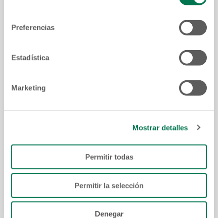
consentimiento
Preferencias
Número de teléfono:
Estadística
Correo electrónico:
Marketing
Mostrar detalles
Hoja de vida:
Permitir todas
Para enviar tu solicitud es necesario dar click en
Permitir la selección
la opción “No soy un robot” y selecciona las
imágenes que se te piden a continuación.
Denegar