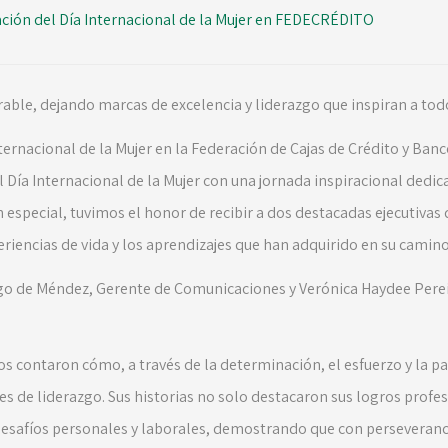
ón del Día Internacional de la Mujer en FEDECRÉDITO
able, dejando marcas de excelencia y liderazgo que inspiran a todo
ternacional de la Mujer en la Federación de Cajas de Crédito y Ban
ía Internacional de la Mujer con una jornada inspiracional dedic
n especial, tuvimos el honor de recibir a dos destacadas ejecutiv
riencias de vida y los aprendizajes que han adquirido en su camino 
ego de Méndez, Gerente de Comunicaciones y Verónica Haydee Pere
s contaron cómo, a través de la determinación, el esfuerzo y la p
es de liderazgo. Sus historias no solo destacaron sus logros profe
desafíos personales y laborales, demostrando que con perseveranci