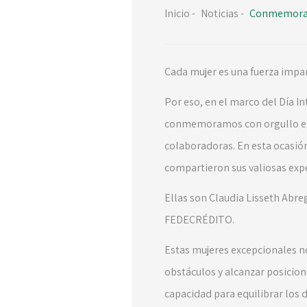
Inicio
-
Noticias
-
Conmemoraci
Cada mujer es una fuerza impar
Por eso, en el marco del Día In
conmemoramos con orgullo el D
colaboradoras. En esta ocasió
compartieron sus valiosas expe
Ellas son Claudia Lisseth Abr
FEDECRÉDITO.
Estas mujeres excepcionales no
obstáculos y alcanzar posicion
capacidad para equilibrar los 