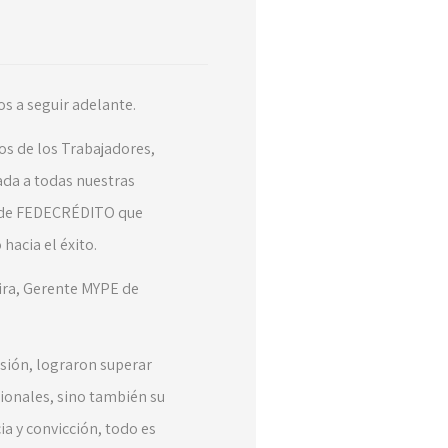
s a seguir adelante.
cos de los Trabajadores,
ada a todas nuestras
as de FEDECRÉDITO que
hacia el éxito.
ira, Gerente MYPE de
asión, lograron superar
sionales, sino también su
a y convicción, todo es