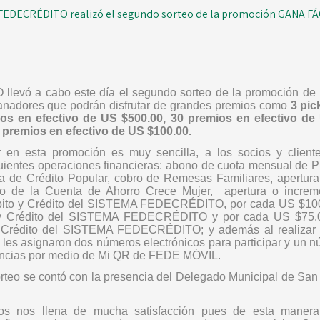
FEDECRÉDITO realizó el segundo sorteo de la promoción GANA FÁ
O
llevó a cabo este día el segundo sorteo de la promoción de
ganadores que podrán disfrutar de grandes premios como
3 pi
os en efectivo de US $500.00, 30 premios en efectivo de
 premios en efectivo de US $100.00.
r en esta promoción es muy sencilla, a los socios y clien
guientes operaciones financieras
:
abono de cuota mensual de Pr
a de Crédito Popular, cobro de Remesas Familiares, apertura
to de la Cuenta de Ahorro Crece Mujer,
apertura o incre
ébito y Crédito del SISTEMA FEDECRÉDITO, por cada US $10
o y Crédito del SISTEMA FEDECRÉDITO y por cada US $75.0
de Crédito del SISTEMA FEDECRÉDITO; y además al realizar
 asignaron dos números electrónicos para participar y un núm
rencias por medio de Mi QR de FEDE MÓVIL.
sorteo se contó con la presencia del Delegado Municipal de San 
os nos llena de mucha satisfacción pues de esta maner