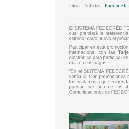
Inicio
-
Noticias
-
Enciende la
El SISTEMA FEDECRÉDITO re
cual premiará la preferenci
estrenar carro nuevo el próx
Participar en esta promoción
internacional con las
Tarj
electrónico para participar e
día con sus pagos.
“En el SISTEMA FEDECRÉDITO
vehículo. Con promociones co
los invitamos a que encien
puedan ser uno de los 4 
Comunicaciones de FEDEC