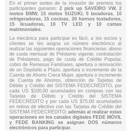
En el primer sorteo de la invasión de premios los
participantes ganaron:
2 pick up SAVEIRO VW, 2
motos BMW, 15 motos SUZUKI, 5 lavadoras, 10
refrigeradoras, 15 cocinas, 20 hornos tostadores,
15 licuadoras, 10 TV LED y 10 camas
matrimoniales.
La mecánica para participar es fácil, a los socios y
clientes se les asigna un número electrónico al
realizar las siguientes operaciones financieras: abono
de cuota mensual de Préstamo vigente, contratación
de Préstamos, pago de cuota de Crédito Popular,
cobro de Remesas Familiares, apertura o renovación
de un Depósito a Plazo, apertura o incremento de la
Cuenta de Ahorro Crece Mujer, apertura o incremento
de Cuenta de Ahorros, obtención de Tarjetas de
Débito y Crédito del SISTEMA FEDECRÉDITO, por
cada US $100.00 acumulados en compras con las
Tarjetas de Débito y Crédito del SISTEMA
FEDECRÉDITO y por cada US $75.00 acumulados
en retiros de efectivo con las Tarjetas de Crédito del
SISTEMA FEDECRÉDITO;
además al realizar estas
operaciones en los canales digitales
FEDE MÓVIL
y FEDE BANKING
se asignan DOS números
electrónicos para participar.