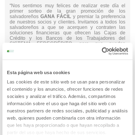
“Nos sentimos muy felices de realizar este día el
primer sorteo de la gran promoción de los
salvadoreños
GANA FÁCIL
y premiar la preferencia
de nuestros socios y clientes. Invitamos a todos los
salvadoreños a que se acerquen y contraten las
soluciones financieras que ofrecen las Cajas de
Crédito y los Bancos de los Trabajadores del
SISTEMA FEDECRÉDITO, para que puedan
participar en esta gran promoción ya que aún quedan
3 sorteos por realizar” comentó la Licda. Claudia
Abrego de Méndez, Gerente de Comunicaciones de
FEDECRÉDITO.
Esta página web usa cookies
SISTEMA FEDECRÉDITO
cuenta con más de
650
puntos de atención, con presencia en 195 municipios
Las cookies de este sitio web se usan para personalizar
del país
, siendo la red financiera 100% salvadoreña
el contenido y los anuncios, ofrecer funciones de redes
con mayor cobertura nacional.
sociales y analizar el tráfico. Además, compartimos
información sobre el uso que haga del sitio web con
nuestros partners de redes sociales, publicidad y análisis
web, quienes pueden combinarla con otra información
que les haya proporcionado o que hayan recopilado a
partir del uso que haya hecho de sus servicios.