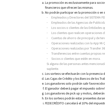
La promoción es exclusivamente para socios 
financieros que ofrecen las mismas.
No podrán participar en la promoción o en 
Empleados y Directores del SISTEMA FE
-
Empleados de las Agencias de Publicidad
-
Los socios o clientes de las Entidades
-
Los clientes que realicen operaciones 
-
Cuentas de ahorro de principal y de t
-
Operaciones realizadas con la App Mi 
-
Operaciones realizadas por Transfer 36
-
Transferencias entre cuentas propias re
-
Socios o clientes
que estén en mora
.
-
Si
alguna de las personas antes mencionada
suplente.
Los sorteos se efectuarán con la presencia d
Las Cajas de Crédito y los Bancos de los Tr
Los ganadores solo podrán salir favorecido
El ganador deberá pagar el impuesto sobre la
Los ganadores de pick up y motos, deberán 
En los sorteos podrán estar presentes duran
FEDECRÉDITO cancelará el 10% del impuesto m