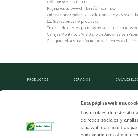
Call Center
: 2221-3333
Página web:
www.fedecrédito.com.sv
Oficinas principales:
23 Calle Poniente y 25 Avenid
11. Situaciones no previstas
En caso de que los premios no sean reclamados por
Callejas Montalvo y/o al Asilo de Ancianas San Vic
Cualquier otra situación no prevista en estas base
PRODUCTOS
SERVICIOS
CANALES EL
Esta página web usa cook
MIEMBRO DE
Las cookies de este sitio 
de redes sociales y analiz
sitio web con nuestros par
combinarla con otra inform