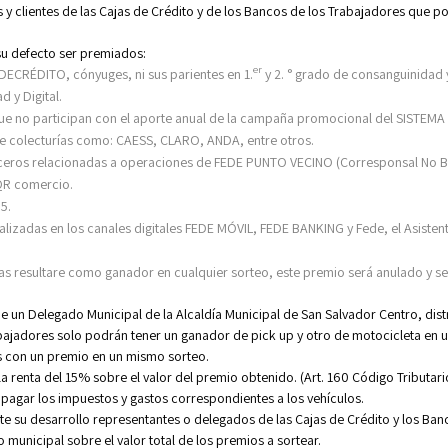
y clientes de las Cajas de Crédito y de los Bancos de los Trabajadores
que po
su defecto ser premiados:
er
DECRÉDITO, cónyuges, ni sus parientes en 1.
y 2. ° grado de consanguinidad y 
 y Digital.
 que no participan con el aporte anual de la campaña promocional del SISTE
de colecturías como: CAESS, CLARO, ANDA, entre otros.
erceros relacionadas a operaciones de FEDE PUNTO VECINO (Corresponsal No B
QR comercio.
5.
alizadas en los canales digitales FEDE MÓVIL, FEDE BANKING y Fede, el Asiste
s resultare como ganador en cualquier sorteo, este premio será anulado y se
e un Delegado Municipal de la Alcaldía Municipal de San Salvador Centro, distr
abajadores solo podrán tener un ganador de pick up y otro de motocicleta en 
s con un premio en un mismo sorteo.
 renta del 15% sobre el valor del premio obtenido. (Art. 160 Código Tributari
pagar los impuestos y gastos correspondientes a los vehículos.
te su desarrollo representantes o delegados de las Cajas de Crédito y los Ban
unicipal sobre el valor total de los premios a sortear.