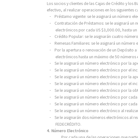
Los socios y clientes de las Cajas de Crédito y lo
efectivo, al realizar operaciones en los siguientes c
Préstamo vigente: se le asignará un número el
-
Contratación de Préstamos: se le asignará un
-
electrónicos por cada US $3,000.00, hasta un
Crédito Popular: se le asignarán cuatro número
-
Remesas Familiares: se le asignará un número 
-
Por la apertura o renovación de un Depósito a
-
electrónicos hasta un máximo de 50 números 
Se le asignará un número electrónico por la a
-
Se le asignará un número electrónico por el i
-
Se le asignará un número electrónico por la ap
-
Se le asignará un número electrónico por el i
-
Se le asignará un número electrónico por la ob
-
Se le asignará un número electrónico por cad
-
Se le asignará un número electrónico por cada
-
Se le asignará un número electrónico al realiz
-
Se le asignarán dos números electrónicos al rea
-
FEDECRÉDITO.
4. Número Electrónico
Por cada una de las operaciones que partici