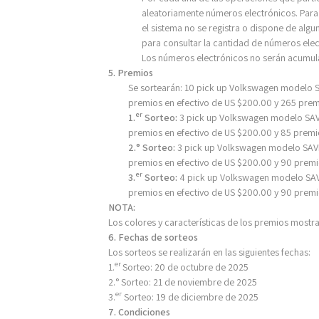
aleatoriamente números electrónicos
. Par
el sistema no se registra o dispone de algu
para consultar la cantidad de números ele
Los números electrónicos no serán acumula
5. Premios
Se sortearán: 10 pick up Volkswagen modelo 
premios en efectivo de US $200.00 y 265 prem
er
1.
Sorteo:
3 pick up Volkswagen modelo SA
premios en efectivo de US $200.00 y 85 prem
2.° Sorteo:
3 pick up Volkswagen modelo SAV
premios en efectivo de US $200.00 y 90 premi
er
3.
Sorteo:
4 pick up Volkswagen modelo SAV
premios en efectivo de US $200.00 y 90 premi
NOTA:
L
os colores y características de los premios mostr
6. Fechas de sorteos
Los sorteos se realizarán en las siguientes fechas:
er
1.
Sorteo: 20 de octubre de 2025
2.° Sorteo: 21 de noviembre de 2025
er
3.
Sorteo: 19 de diciembre de 2025
7. Condiciones