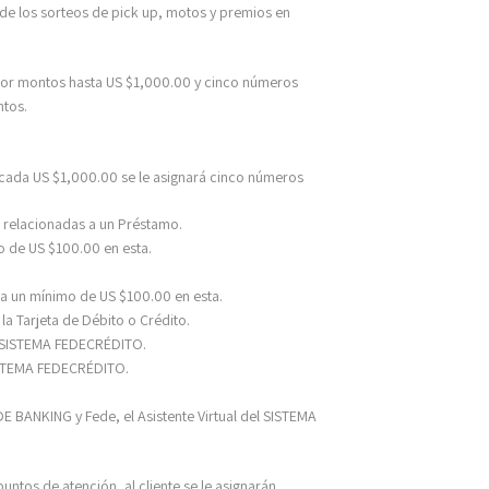
 de los sorteos de pick up, motos y premios en
por montos hasta US $1,000.00 y cinco números
ntos.
 cada US $1,000.00 se le asignará cinco números
o relacionadas a un Préstamo.
o de US $100.00 en esta.
ga un mínimo de US $100.00 en esta.
la Tarjeta de Débito o Crédito.
el SISTEMA FEDECRÉDITO.
SISTEMA FEDECRÉDITO.
E BANKING y Fede, el Asistente Virtual del SISTEMA
ntos de atención, al cliente se le asignarán