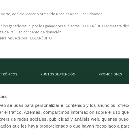
a Norte, edificio Macario Armando Rosales Rosa, San Salvador.
 los ganadores, ni por los ganadores suplentes, FEDECRÉDITO entregará dich
ente de Paúl, en concepto de donación.
s será resuelta por FEDECRÉDITO.
ECTRÓNICOS
PUNTOS DE ATENCIÓN
PROMOCIONES
ies
DESCARGA FEDE MÓVI
web se usan para personalizar el contenido y los anuncios, ofrec
ar el tráfico. Además, compartimos información sobre el uso que
tners de redes sociales, publicidad y análisis web, quienes pue
ación que les haya proporcionado o que hayan recopilado a parti