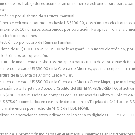
s Bancos de los Trabajadores acumularán un número electrónico para participar
asos:
ectrónico por el abono de su cuota mensual.
 número electrónico por montos hasta US $100.00, dos números electrónicos 
 máximo de 10 números electrónicos por operación. No aplican refinanciamie
s electrónicos al mes.
electrónico por cobro de Remesa Familiar.
 Plazo de US $100.00 a US $999.00 se le asignará un número electrónico, por
electrónicos por operación.
pertura de una Cuenta de Ahorros. No aplica para Cuenta de Ahorro Navideño 
ncremento de cada US $50.00 en la Cuenta de Ahorros, que mantenga un mínim
ertura de la Cuenta de Ahorro Crece Mujer.
ncremento de cada US $50.00 en la Cuenta de Ahorro Crece Mujer, que manten
tención de la Tarjeta de Débito o Crédito del SISTEMA FEDECRÉDITO, al activar 
a US $100.00 acumulados en compras con las Tarjetas de Débito o Crédito d
 US $75.00 acumulados en retiros de dinero con las Tarjetas de Crédito del 
ar transferencias por medio de Mi QR de FEDE MÓVIL.
lizar las
operaciones antes indicadas en los canales digitales FEDE MÓVIL, FED
pan de la promoción indicadas en el numeral 3, realizadas en los diferentes pu