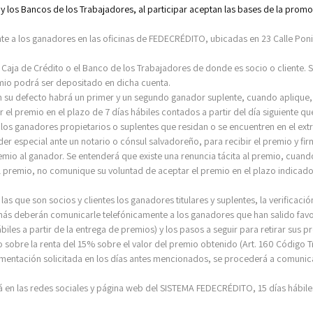
o y los Bancos de los Trabajadores, al participar aceptan las bases de la promo
te a los ganadores en las oficinas de FEDECRÉDITO,
ubicadas en 23 Calle Pon
a Caja de Crédito o el Banco de los Trabajadores de donde es socio o cliente. 
emio podrá ser depositado en dicha cuenta.
 su defecto habrá un primer y un segundo ganador suplente, cuando aplique,
 el premio en el plazo de 7 días hábiles contados a partir del día siguiente q
a los ganadores propietarios o suplentes que residan o se encuentren en el ex
er especial ante un notario o cónsul salvadoreño, para recibir el premio y f
emio al ganador. Se entenderá que existe una renuncia tácita al premio, cuando
 premio, no comunique su voluntad de aceptar el premio en el plazo indicado
 las que son socios y clientes los ganadores titulares y suplentes, la verificac
emás deberán comunicarle telefónicamente a los ganadores que han salido favo
biles a partir de la entrega de premios) y los pasos a seguir para retirar sus
 sobre la renta del 15% sobre el valor del premio obtenido (Art. 160 Código 
umentación solicitada en los días antes mencionados, se procederá a comunica
á en las redes sociales y página web del SISTEMA FEDECRÉDITO, 15 días hábile