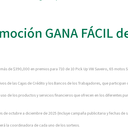
omoción GANA FÁCIL d
n más de $390,000 en premios para 710 de 10 Pick Up VW Saveiro, 65 motos S
ctivos de las Cajas de Crédito y los Bancos de los Trabajadores, que participa
 uso de los productos y servicios financieros que ofrecen en los diferentes pu
s de octubre a diciembre de 2025 (Incluye campaña publicitaria y fechas de s
rá la coordinadora de cada uno de los sorteos.