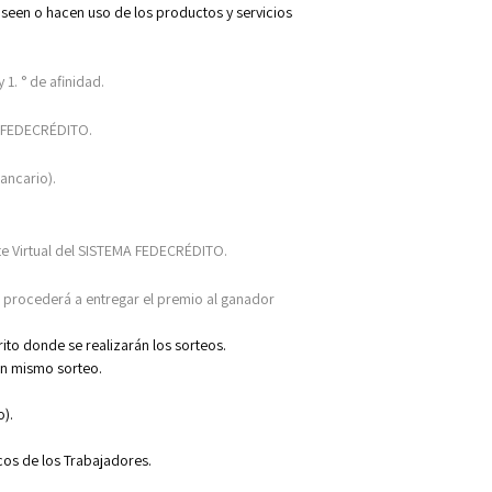
seen o hacen uso de los productos y servicios
1. ° de afinidad.
MA FEDECRÉDITO.
ancario).
nte Virtual del SISTEMA FEDECRÉDITO.
 procederá a entregar el premio al ganador
ito donde se realizarán los sorteos.
un mismo sorteo.
o).
cos de los Trabajadores.