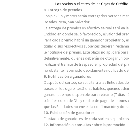
Los socios o clientes de las Cajas de Crédit
8. Entrega de premios
Los pick up y motos serán entregados personalmen
Rosales Rosa, San Salvador.
La entrega de premios en efectivo se realizará en l
Entidad en donde salió favorecido, el valor del pr
Para cada premio habrá un ganador propietario, en
titular o sus respectivos suplentes deberán reclamar
le notifique del premio. Este plazo no aplicará par
definitivamente, quienes deberán de otorgar un pod
realizar el trámite de traspaso en propiedad del pr
no obstante haber sido debidamente notificado del
9. Notificación a ganadores
Después del sorteo, se solicitará a las Entidades de
bases en los siguientes 5 días hábiles, quienes ad
ganaron, tiempo disponible para retirarlo (7 días há
trámites copia de DUI y recibo de pago de impuesto
que las Entidades no envíen la confirmación y doc
10. Publicación de ganadores
El listado de ganadores de cada sorteo se publicar
12. Información o consultas sobre la promoción