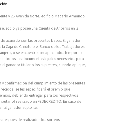
ción.
iente y 25 Avenida Norte, edificio Macario Armando
Si el socio ya posee una Cuenta de Ahorros en la
 de acuerdo con las presentes bases. El ganador
ue la Caja de Crédito o el Banco de los Trabajadores
tranjero, o se encuentren incapacitados temporal o
irmar todos los documentos legales necesarios para
 el ganador titular o los suplentes, cuando aplique,
.
ión y confirmación del cumplimiento de las presentes
recidos, se les especificará el premio que
 premios, debiendo entregar para los respectivos
Tributario) realizado en FEDECRÉDITO. En caso de
r al ganador suplente.
s después de realizados los sorteos.