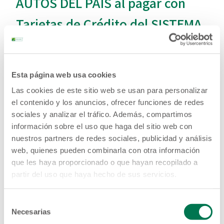
AUTOS DEL PAÍS al pagar con
Tarjetas de Crédito del SISTEMA
FEDECRÉDITO!
15% de descuento reportado en todos los TALLERES DE
Esta página web usa cookies
REPARACIÓN DE AUTOS DEL PAÍS este 11 y 12 de julio de 2025, al
pagar con tus Tarjetas de Crédito VISA del SISTEMA FEDECRÉDITO.
Las cookies de este sitio web se usan para personalizar
Vigencia de la promoción 11 y 12 de julio de 2025 al pagar con tus
el contenido y los anuncios, ofrecer funciones de redes
Tarjetas de Crédito VISA del SISTEMA FEDECRÉDITO en todos los
sociales y analizar el tráfico. Además, compartimos
talleres de reparación de autos del país.
información sobre el uso que haga del sitio web con
Consulta los comercios que aplican a la promoción, llamando a
nuestros partners de redes sociales, publicidad y análisis
call center 2221-3333
web, quienes pueden combinarla con otra información
Las compras deberán reportarse a más tardar el 15 de julio de
que les haya proporcionado o que hayan recopilado a
2025 para hacer efectivo el descuento.
Máximo de descuento $15.00 por tarjeta, acumulables en los dos
partir del uso que haya hecho de sus servicios.
días de promoción.
Medios de reporte:
www.fedecredito.com.sv
, APP FEDE MÓVIL y
Selección
ChatBot FEDE AL 2221-3333
Necesarias
de
Cliente deberá cancelar el valor total de la factura al momento de