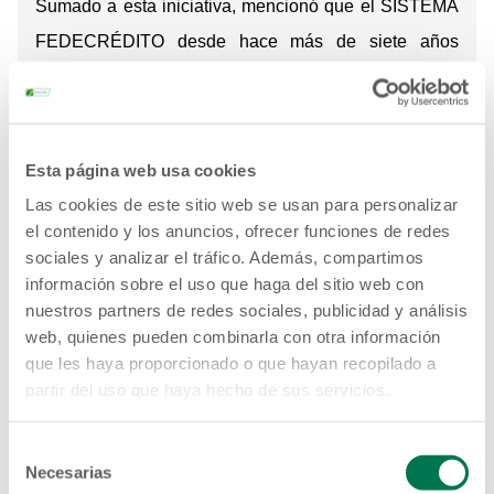
Sumado a esta iniciativa, mencionó que el SISTEMA
FEDECRÉDITO desde hace más de siete años
desarrolla otras acciones estratégicas como
su
Programa de Educación Financiera
dirigido a
diferentes segmentos de la población,
con el cual ha
Esta página web usa cookies
logrado capacitar a más de 24,000 personas para
Las cookies de este sitio web se usan para personalizar
hacer un mejor uso de sus finanzas, permitiéndoles
el contenido y los anuncios, ofrecer funciones de redes
tomar mejores decisiones a la hora de utilizar sus
sociales y analizar el tráfico. Además, compartimos
información sobre el uso que haga del sitio web con
ingresos y ahorros.
nuestros partners de redes sociales, publicidad y análisis
web, quienes pueden combinarla con otra información
que les haya proporcionado o que hayan recopilado a
partir del uso que haya hecho de sus servicios.
Selección
Necesarias
de