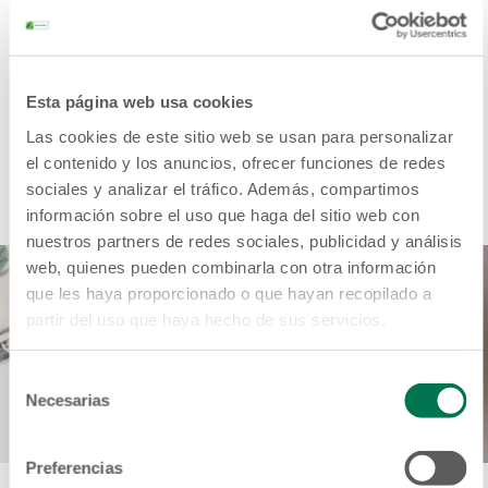
En las Cajas de Crédito y los Bancos de los
Trabajadores te ofrecemos opciones para que puedas
ahorrar y alcanzar tus sueños.
Esta página web usa cookies
Las cookies de este sitio web se usan para personalizar
el contenido y los anuncios, ofrecer funciones de redes
CONOCE MÁS AQUÍ
sociales y analizar el tráfico. Además, compartimos
información sobre el uso que haga del sitio web con
nuestros partners de redes sociales, publicidad y análisis
web, quienes pueden combinarla con otra información
que les haya proporcionado o que hayan recopilado a
partir del uso que haya hecho de sus servicios.
Selección
Necesarias
de
consentimiento
Preferencias