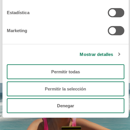
Tarjetas
Estadística
Disfruta de los mejores beneficios que te ofrecen las
Marketing
Tarjetas de Débito y Crédito del SISTEMA
FEDECRÉDITO, conoce más aquí.
Mostrar detalles
CONOCE MÁS AQUÍ
Permitir todas
Permitir la selección
Denegar