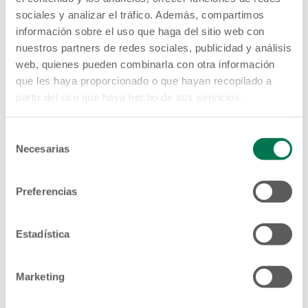
empresa
sociales y analizar el tráfico. Además, compartimos
Créditos creados para satisfacer las
información sobre el uso que haga del sitio web con
necesidades de los micro y pequeños
nuestros partners de redes sociales, publicidad y análisis
empresarios que deseen hacer crecer su
web, quienes pueden combinarla con otra información
negocio.
que les haya proporcionado o que hayan recopilado a
partir del uso que haya hecho de sus servicios.
Selección
Necesarias
de
consentimiento
Crédito Personal
Si necesitas un crédito para emergencias
Preferencias
familiares y tienes tu negocio propio o eres
trabajador de una empresa privada o pública,
acércate a las Cajas de Crédito y los Bancos de
Estadística
los Trabajadores del SISTEMA FEDECRÉDITO y
solicita tu Crédito Personal.
Marketing