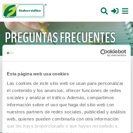
PREGUNTAS FRECUENTES
Inicio
-
Preguntas Frecuentes
Esta página web usa cookies
Las cookies de este sitio web se usan para personalizar
Sobre el SISTEMA FEDECRÉDITO
el contenido y los anuncios, ofrecer funciones de redes
sociales y analizar el tráfico. Además, compartimos
Política de privacidad FEDECRÉDITO
información sobre el uso que haga del sitio web con
nuestros partners de redes sociales, publicidad y análisis
No se encontraron resultados
web, quienes pueden combinarla con otra información
que les haya proporcionado o que hayan recopilado a
partir del uso que haya hecho de sus servicios.