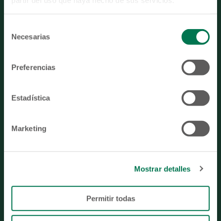
Selección
PRODUCTOS
SERVICIOS
CANALES ELECTRÓNICOS
Necesarias
de
PUNTOS DE ATENCIÓN
PROMOCIONES
CONTÁCTANOS
consentimiento
Preferencias
PREGUNTAS FRECUENTES
Estadística
MIEMBRO DE
Marketing
DESCARGA FEDE MÓVIL
Mostrar detalles
Permitir todas