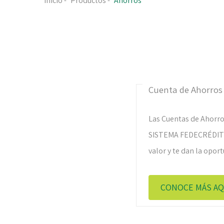
Inicio
-
Productos
-
Ahorros
Cuenta de Ahorros
Las Cuentas de Ahorro 
SISTEMA FEDECRÉDITO 
valor y te dan la opor
CONOCE MÁS AQ