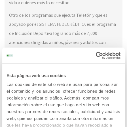
vida a quienes más lo necesitan.
Otro de los programas que ejecuta Teletón y que es
apoyado por el SISTEMA FEDECRÉDITO, es el programa
de Inclusión Deportiva logrando más de 7,000
atenciones dirigidas a niños, jóvenes y adultos con
discapacidades físicas. Este esfuerzo ha sido
complementado con más de 418 asesorías deportivas,
fomentando la práctica del deporte como herramienta
Esta página web usa cookies
para la rehabilitación y la inclusión.
Las cookies de este sitio web se usan para personalizar
Teletón tiene un fuerte compromiso con la
el contenido y los anuncios, ofrecer funciones de redes
sociales y analizar el tráfico. Además, compartimos
rehabilitación en el país, prueba de ello es que cuenta
información sobre el uso que haga del sitio web con
con la única piscina terapeútica del país, que recibe
nuestros partners de redes sociales, publicidad y análisis
mantenimiento en su infraestructura de manera
web, quienes pueden combinarla con otra información
que les haya proporcionado o que hayan recopilado a