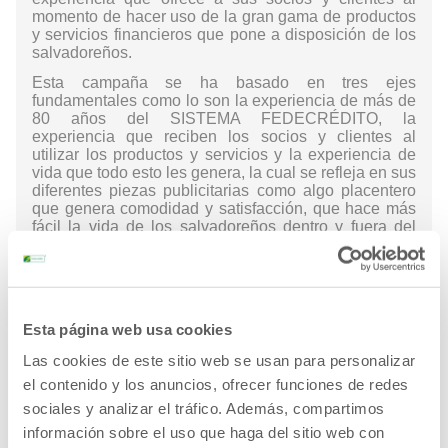
momento de hacer uso de la gran gama de productos
y servicios financieros que pone a disposición de los
salvadoreños.
Esta campaña se ha basado en tres ejes
fundamentales como lo son la experiencia de más de
80 años del SISTEMA FEDECRÉDITO, la
experiencia que reciben los socios y clientes al
utilizar los productos y servicios y la experiencia de
vida que todo esto les genera, la cual se refleja en sus
diferentes piezas publicitarias como algo placentero
que genera comodidad y satisfacción, que hace más
fácil la vida de los salvadoreños dentro y fuera del
país. Se trata de una vivencia que abre todo un
mundo multicanal que permite el acceso y las
conexiones inmediatas e innovadoras, servicios que
los salvadoreños necesitan en su día a día para
progresar y disfrutar de la vida.
Esta página web usa cookies
En la comunicación de esta campaña se puede
Las cookies de este sitio web se usan para personalizar
percibir la cercanía que tiene el SISTEMA
FEDECRÉDITO con sus socios y clientes a través de
el contenido y los anuncios, ofrecer funciones de redes
la amplia gama de productos y servicios financieros
sociales y analizar el tráfico. Además, compartimos
tales como: cuentas de ahorro, créditos, seguros,
información sobre el uso que haga del sitio web con
pago de remesas familiares, tarjetas de débito y