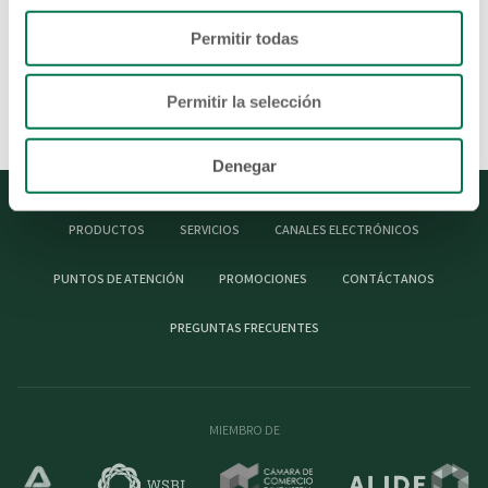
El SISTEMA FEDECRÉDITO cuenta con más de 810
puntos de atención y presencia en 195 municipios en
Permitir todas
el país, siendo la red financiera 100% salvadoreña
con mayor cobertura nacional.
Permitir la selección
Denegar
PRODUCTOS
SERVICIOS
CANALES ELECTRÓNICOS
PUNTOS DE ATENCIÓN
PROMOCIONES
CONTÁCTANOS
PREGUNTAS FRECUENTES
MIEMBRO DE