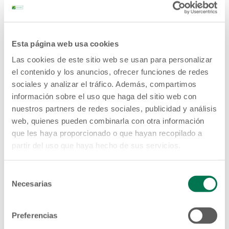
“Nos sentimos emocionados de seguir premiando a
nuestros socios y clientes con la promoción de los
salvadoreños, les invitamos para que sigan
realizando sus operaciones financieras y puedan
participar, ya que la invasión de premios
GANA FÁCL
Esta página web usa cookies
continúa llenando de alegría con cientos de premios.
Si aún no eres socio o cliente, acércate a nuestros
Las cookies de este sitio web se usan para personalizar
puntos de atención y conoce las soluciones
el contenido y los anuncios, ofrecer funciones de redes
financieras que ofrecen las Cajas de Crédito y los
sociales y analizar el tráfico. Además, compartimos
Bancos de los Trabajadores del SISTEMA
FEDECRÉDITO para que puedas participar”,
información sobre el uso que haga del sitio web con
comentó la Licda. Claudia Abrego de Méndez,
nuestros partners de redes sociales, publicidad y análisis
Gerente de Comunicaciones de FEDECRÉDITO.
web, quienes pueden combinarla con otra información
que les haya proporcionado o que hayan recopilado a
partir del uso que haya hecho de sus servicios.
Selección
Necesarias
de
consentimiento
Preferencias