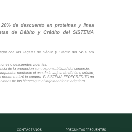
 20% de descuento en proteínas y línea
rjetas de Débito y Crédito del SISTEMA
agar con las Tarjetas de Débito y Crédito del SISTEMA
ciones o descuentos vigentes.
encia de la promoción son responsabilidad del comercio.
quiridos mediante el uso de la tarjeta de débito o crédito,
rcio donde realizó la compra. El SISTEMA FEDECRÉDITO no
aciones de los bienes que el tarjetahabiente adquiera.
CONTÁCTANOS
PREGUNTAS FRECUENTES