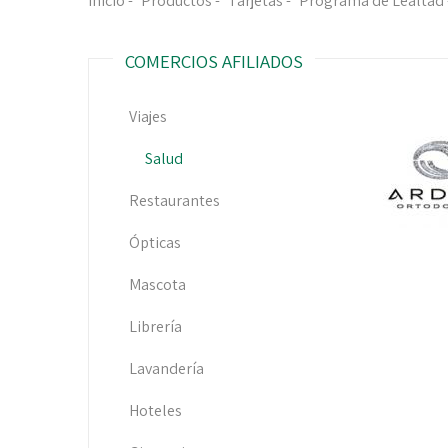
Inicio
-
Productos
-
Tarjetas
-
Programa de Lealtad
COMERCIOS AFILIADOS
Viajes
Salud
Restaurantes
Ópticas
Mascota
Librería
Lavandería
Hoteles