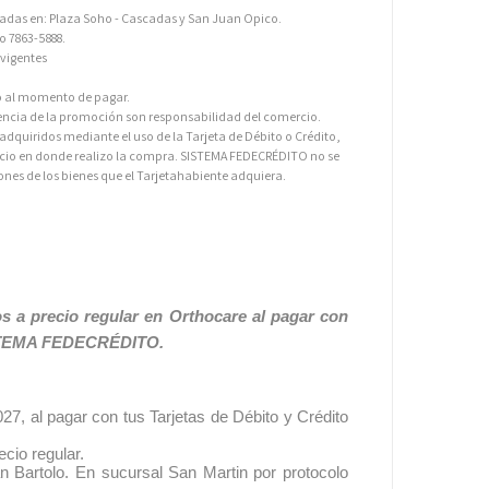
cadas en: Plaza Soho - Cascadas y San Juan Opico.
o 7863-5888.
vigentes
.
to al momento de pagar.
encia de la promoción son responsabilidad del comercio.
dquiridos mediante el uso de la Tarjeta de Débito o Crédito,
rcio en donde realizo la compra. SISTEMA FEDECRÉDITO no se
ones de los bienes que el Tarjetahabiente adquiera.
s a precio regular en Orthocare al pagar con
SISTEMA FEDECRÉDITO.
27, al pagar con tus Tarjetas de Débito y Crédito
ecio regular.
n Bartolo. En sucursal San Martin por protocolo