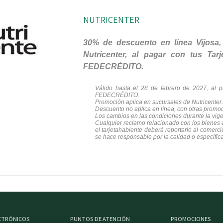
NUTRICENTER
30% de descuento en línea Vijosa,
Nutricenter, al pagar con tus Ta
FEDECRÉDITO.
Válido hasta el 28 de febrero de 2027,
al p
FEDECRÉDITO.
Promoción aplica en sucursales de Nutricenter.
Descuento no aplica en línea, con otras promo
Los cambios en las condiciones durante la vig
Cualquier reclamo relacionado con los bienes ad
el tarjetahabiente deberá reportarlo al come
se hace responsable por la calidad o especific
ECTRÓNICOS
PUNTOS DE ATENCIÓN
PROMOCIONES