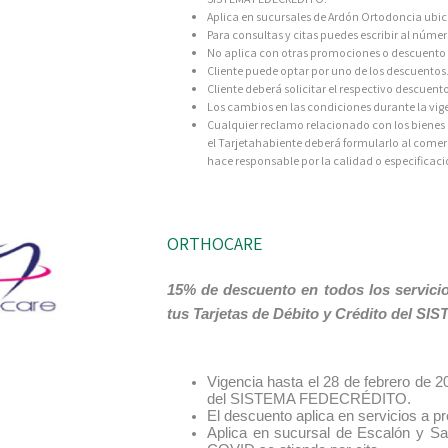
Aplica en sucursales de Ardón Ortodoncia ubi
Para consultas y citas puedes escribir al númer
No aplica con otras promociones o descuento 
Cliente puede optar por uno de los descuentos
Cliente deberá solicitar el respectivo descuen
Los cambios en las condiciones durante la vig
Cualquier reclamo relacionado con los bienes a
el Tarjetahabiente deberá formularlo al come
hace responsable por la calidad o especificaci
ORTHOCARE
15% de descuento en todos los servicio
tus Tarjetas de Débito y Crédito del 
Vigencia hasta el 28 de febrero de 20
del SISTEMA FEDECRÉDITO.
El descuento aplica en servicios a pr
Aplica en sucursal de Escalón y Sa