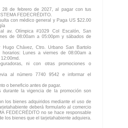
 28 de febrero de 2027, al pagar con tus
el SISTEMA FEDECRÉDITO.
sulta con médico general y Paga US $22.00
gía
nal av. Olímpica #1029 Col Escalón, San
iernes de 08:00am a 05:00pm y sábados de
r Hugo Chávez, Ctro. Urbano San Bartolo
 horarios: Lunes a viernes de 08:00am a
 12:00md.
guradoras, ni con otras promociones o
previa al número 7740 9542 e informar el
nto o beneficio antes de pagar.
 durante la vigencia de la promoción son
on los bienes adquiridos mediante el uso de
 tarjetahabiente deberá formularlo al comercio
TEMA FEDECRÉDITO no se hace responsable
de los bienes que el tarjetahabiente adquiera.